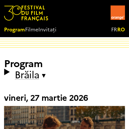
Program
Filme
Invitați
FR
RO
Program
Brăila
▼
vineri, 27 martie 2026